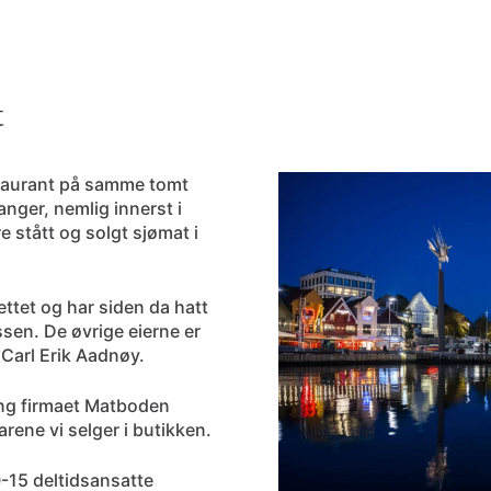
t
staurant på samme tomt
vanger, nemlig innerst i
 stått og solgt sjømat i
ttet og har siden da hatt
ssen. De øvrige eierne er
 Carl Erik Aadnøy.
ing firmaet
Matboden
rene vi selger i butikken.
0-15 deltidsansatte