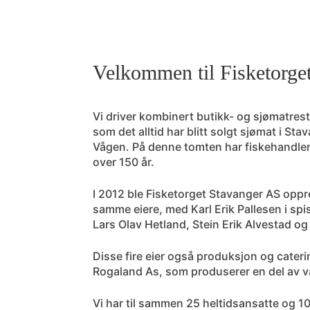
Velkommen til Fisketorge
Vi driver kombinert butikk- og sjømatre
som det alltid har blitt solgt sjømat i Sta
Vågen. På denne tomten har fiskehandlere
over 150 år.
I 2012 ble Fisketorget Stavanger AS oppre
samme eiere, med Karl Erik Pallesen i spi
Lars Olav Hetland, Stein Erik Alvestad og
Disse fire eier også produksjon og cater
Rogaland As
, som produserer en del av va
Vi har til sammen 25 heltidsansatte og 1