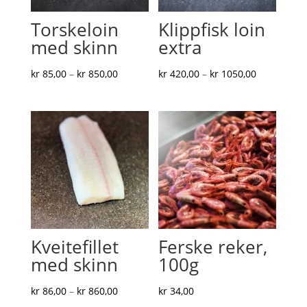
Torskeloin
Klippfisk loin
med skinn
extra
Prisområde:
Prisområde
kr
85,00
–
kr
850,00
kr
420,00
–
kr
1050,00
kr 85,00
kr 420,00
til
til
kr 850,00
kr 1050,00
Kveitefillet
Ferske reker,
med skinn
100g
Prisområde:
kr
86,00
–
kr
860,00
kr
34,00