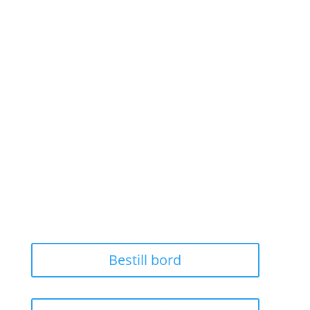
kr 86,00
til
kr 860,00
Bestill bord