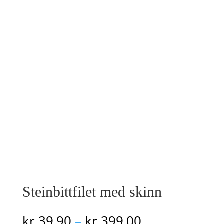
Steinbittfilet med skinn
Prisområde:
kr
39,90
–
kr
399,00