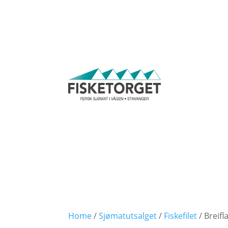
Home
/
Sjømatutsalget
/
Fiskefilet
/ Breifl