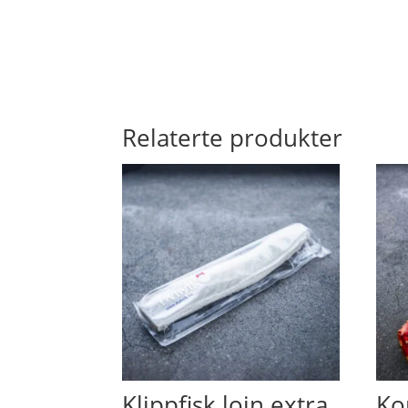
Relaterte produkter
Klippfisk loin extra
Ko