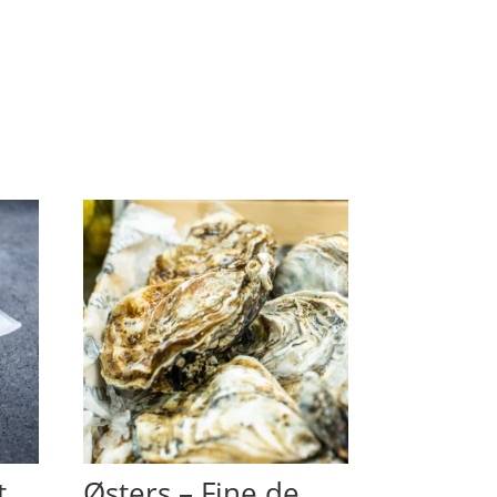
t
Østers – Fine de