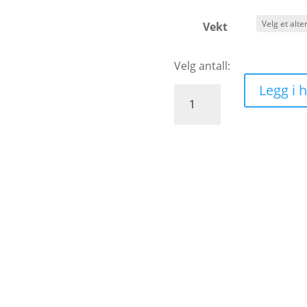
Vekt
Legg i 
Breiflabbfilet
antall