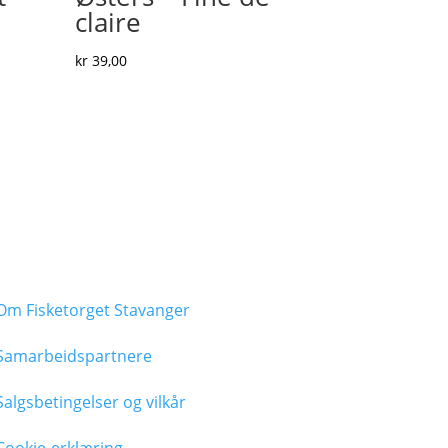
claire
kr
39,00
Om Fisketorget Stavanger
Samarbeidspartnere
Salgsbetingelser og vilkår