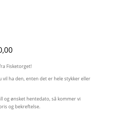
Prisområde:
,00
kr 66,00
til
fra Fisketorget!
kr 660,00
du vil ha den, enten det er hele stykker eller
tall og ønsket hentedato, så kommer vi
pris og bekreftelse.