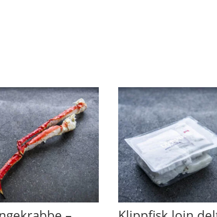
ngekrabbe –
Klippfisk loin del