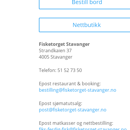
Bestill bord
Nettbutikk
Fisketorget Stavanger
Strandkaien 37
4005 Stavanger
Telefon: 51 52 73 50
Epost restaurant & booking:
bestilling@fisketorget-stavanger.no
Epost sjømatutsalg:
post@fisketorget-stavanger.no
Epost matkasser og nettbestilling:
fiks-ferdig-fisk@fisketorget-stavanger.no