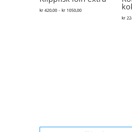
ko
Prisområde:
kr
420,00
–
kr
1050,00
kr 420,00
kr
22
til
kr 1050,00