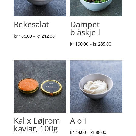
Rekesalat
Dampet
blåskjell
Prisområde:
kr
106,00
–
kr
212,00
kr 106,00
Prisområde:
kr
190,00
–
kr
285,00
til
kr 190,00
kr 212,00
til
kr 285,00
Kalix Løjrom
Aioli
kaviar, 100g
Prisområde:
kr
44,00
–
kr
88,00