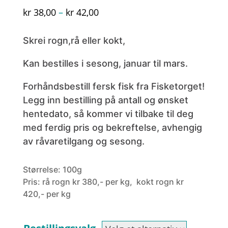
Prisområde:
kr
38,00
–
kr
42,00
kr 38,00
til
Skrei rogn,rå eller kokt,
kr 42,00
Kan bestilles i sesong, januar til mars.
Forhåndsbestill fersk fisk fra Fisketorget!
Legg inn bestilling på antall og ønsket
hentedato, så kommer vi tilbake til deg
med ferdig pris og bekreftelse, avhengig
av råvaretilgang og sesong.
Størrelse: 100g
Pris: rå rogn kr 380,- per kg, kokt rogn kr
420,- per kg