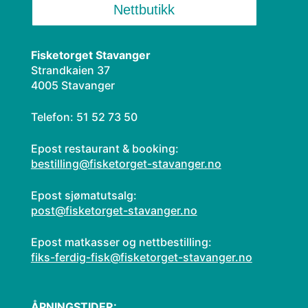
Nettbutikk
Fisketorget Stavanger
Strandkaien 37
4005 Stavanger
Telefon: 51 52 73 50
Epost restaurant & booking:
bestilling@fisketorget-stavanger.no
Epost sjømatutsalg:
post@fisketorget-stavanger.no
Epost matkasser og nettbestilling:
fiks-ferdig-fisk@fisketorget-stavanger.no
ÅPNINGSTIDER: