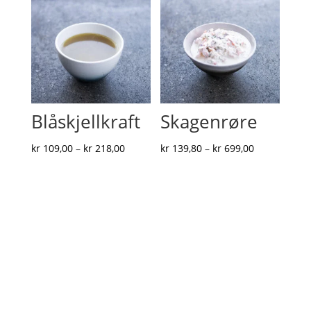
Blåskjellkraft
Skagenrøre
Prisområde:
Prisområde:
kr
109,00
–
kr
218,00
kr
139,80
–
kr
699,00
kr 109,00
kr 139,80
til
til
kr 218,00
kr 699,00