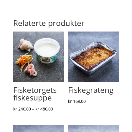
Relaterte produkter
Fisketorgets
Fiskegrateng
fiskesuppe
kr
169,00
Prisområde:
kr
240,00
–
kr
480,00
kr 240,00
til
kr 480,00