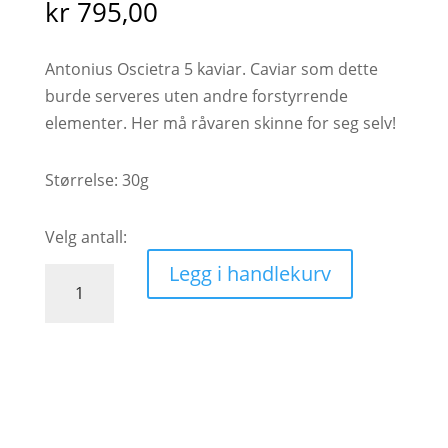
kr
795,00
Antonius Oscietra 5 kaviar. Caviar som dette
burde serveres uten andre forstyrrende
elementer. Her må råvaren skinne for seg selv!
Størrelse: 30g
Legg i handlekurv
Antonius
Oscietra
5,
kaviar
antall