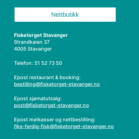
Nettbutikk
Fisketorget Stavanger
Strandkaien 37
4005 Stavanger
Telefon: 51 52 73 50
Epost restaurant & booking:
bestilling@fisketorget-stavanger.no
Epost sjømatutsalg:
post@fisketorget-stavanger.no
Epost matkasser og nettbestilling:
fiks-ferdig-fisk@fisketorget-stavanger.no