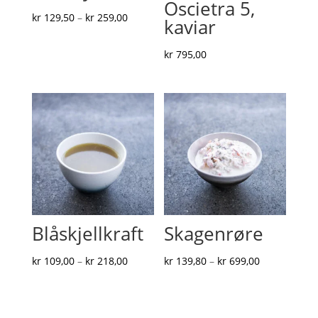
Oscietra 5,
Prisområde:
kr
129,50
–
kr
259,00
kaviar
kr 129,50
til
kr
795,00
kr 259,00
Blåskjellkraft
Skagenrøre
Prisområde:
Prisområde:
kr
109,00
–
kr
218,00
kr
139,80
–
kr
699,00
kr 109,00
kr 139,80
til
til
kr 218,00
kr 699,00