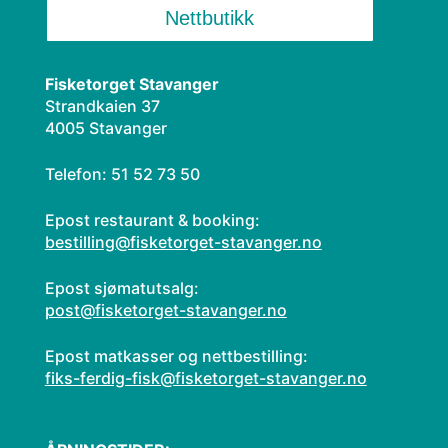
Nettbutikk
Fisketorget Stavanger
Strandkaien 37
4005 Stavanger
Telefon: 51 52 73 50
Epost restaurant & booking:
bestilling@fisketorget-stavanger.no
Epost sjømatutsalg:
post@fisketorget-stavanger.no
Epost matkasser og nettbestilling:
fiks-ferdig-fisk@fisketorget-stavanger.no