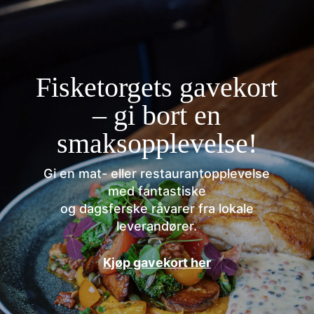
Fisketorgets gavekort
– gi bort en
smaksopplevelse!
Gi en mat- eller restaurantopplevelse
med fantastiske
og dagsferske råvarer fra lokale
leverandører.
Kjøp gavekort her