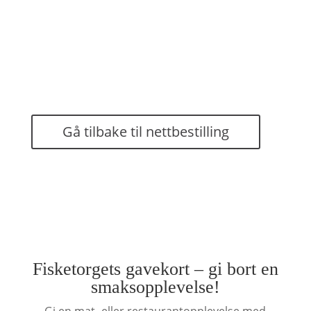
kr 885,00
kr 575,00
Gå tilbake til nettbestilling
Fisketorgets gavekort – gi bort en
smaksopplevelse!
Gi en mat- eller restaurantopplevelse med