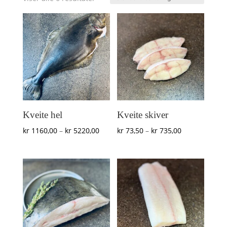
Kveite hel
Kveite skiver
Prisområde:
Prisområde:
kr
1160,00
–
kr
5220,00
kr
73,50
–
kr
735,00
kr 1160,00
kr 73,50
til
til
kr 5220,00
kr 735,00