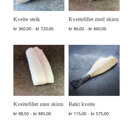
Kveite steik
Kveitefillet med skinn
Prisområde:
Prisområde:
kr
360,00
–
kr
720,00
kr
86,00
–
kr
860,00
kr 360,00
kr 86,00
til
til
kr 720,00
kr 860,00
Kveitefillet uten skinn
Røkt kveite
Prisområde:
Prisområde:
kr
88,50
–
kr
885,00
kr
115,00
–
kr
575,00
kr 88,50
kr 115,00
til
til