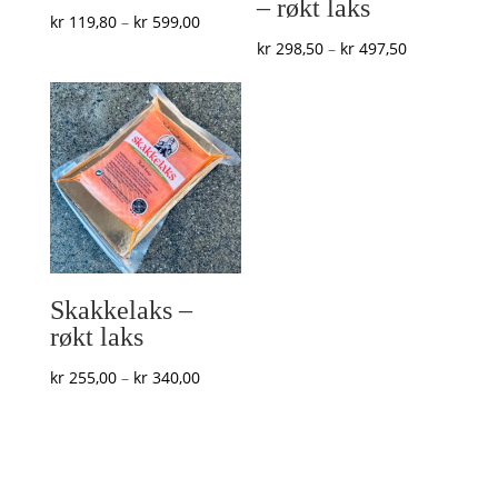
– røkt laks
Prisområde:
kr
119,80
–
kr
599,00
Prisområde:
kr
298,50
–
kr
497,50
kr 119,80
kr 298,50
til
til
kr 599,00
kr 497,50
Skakkelaks –
røkt laks
Prisområde:
kr
255,00
–
kr
340,00
kr 255,00
til
kr 340,00