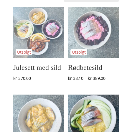
etter
nyeste
Julesett med sild
Rødbetesild
Prisområde:
kr
370,00
kr
38,10
–
kr
389,00
kr 38,10
til
kr 389,00