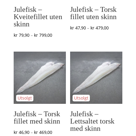
Julefisk –
Julefisk – Torsk
Kveitefillet uten
fillet uten skinn
skinn
Prisområde:
kr
47,90
–
kr
479,00
Prisområde:
kr
79,90
–
kr
799,00
kr 47,90
kr 79,90
til
til
kr 479,00
kr 799,00
Julefisk – Torsk
Julefisk –
fillet med skinn
Lettsaltet torsk
med skinn
Prisområde:
kr
46,90
–
kr
469,00