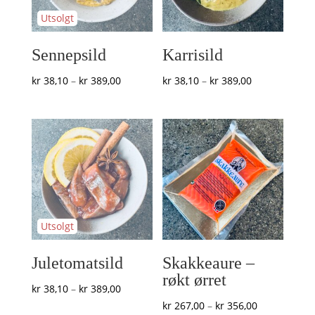
Sennepsild
Karrisild
Prisområde:
Prisområde:
kr
38,10
–
kr
389,00
kr
38,10
–
kr
389,00
kr 38,10
kr 38,10
til
til
kr 389,00
kr 389,00
Juletomatsild
Skakkeaure –
røkt ørret
Prisområde:
kr
38,10
–
kr
389,00
Prisområde:
kr
267,00
–
kr
356,00
kr 38,10