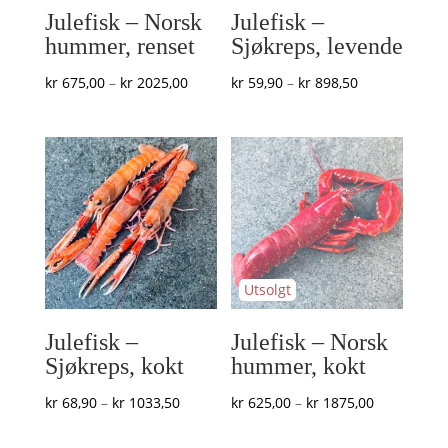
Julefisk – Norsk
Julefisk –
hummer, renset
Sjøkreps, levende
Prisområde:
Prisområde:
kr
675,00
–
kr
2025,00
kr
59,90
–
kr
898,50
kr 675,00
kr 59,90
til
til
kr 2025,00
kr 898,50
Julefisk –
Julefisk – Norsk
Sjøkreps, kokt
hummer, kokt
Prisområde:
Prisområde
kr
68,90
–
kr
1033,50
kr
625,00
–
kr
1875,00
kr 68,90
kr 625,00