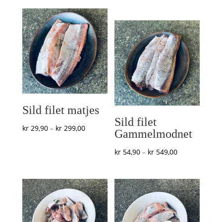
kr 267,00
til
til
kr 389,00
kr 356,00
Sild filet matjes
Sild filet
Prisområde:
kr
29,90
–
kr
299,00
Gammelmodnet
kr 29,90
Prisområde:
kr
54,90
–
kr
549,00
til
kr 54,90
kr 299,00
til
kr 549,00