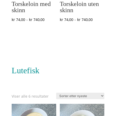
Torskeloin med
Torskeloin uten
skinn
skinn
Prisområde:
Prisområde:
kr
74,00
–
kr
740,00
kr
74,00
–
kr
740,00
kr 74,00
kr 74,00
til
til
kr 740,00
kr 740,00
Lutefisk
Sortert
Viser alle 6 resultater
etter
nyeste