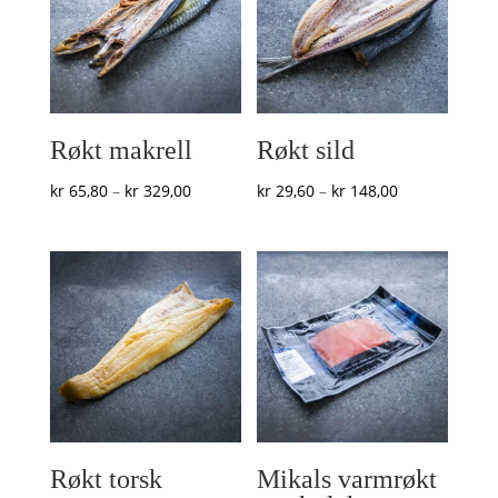
Røkt makrell
Røkt sild
Prisområde:
Prisområde:
kr
65,80
–
kr
329,00
kr
29,60
–
kr
148,00
kr 65,80
kr 29,60
til
til
kr 329,00
kr 148,00
Røkt torsk
Mikals varmrøkt