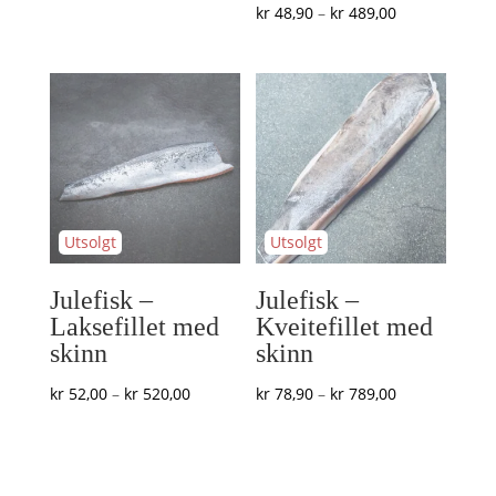
Prisområde:
kr
48,90
–
kr
489,00
kr 46,90
kr 48,90
til
til
kr 469,00
kr 489,00
Julefisk –
Julefisk –
Laksefillet med
Kveitefillet med
skinn
skinn
Prisområde:
Prisområde:
kr
52,00
–
kr
520,00
kr
78,90
–
kr
789,00
kr 52,00
kr 78,90
til
til
kr 520,00
kr 789,00