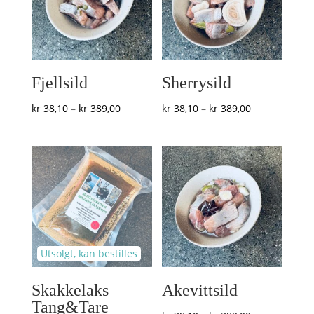
Fjellsild
Sherrysild
Prisområde:
Prisområde:
kr
38,10
–
kr
389,00
kr
38,10
–
kr
389,00
kr 38,10
kr 38,10
til
til
kr 389,00
kr 389,00
Skakkelaks
Akevittsild
Tang&Tare