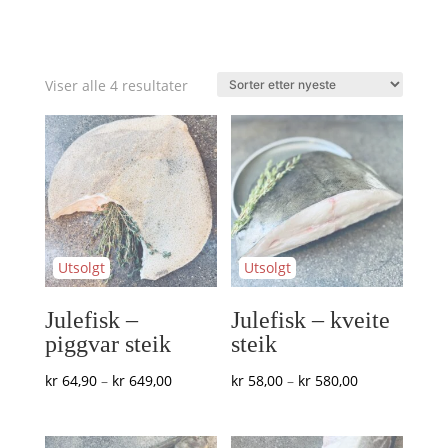
Sortert
Viser alle 4 resultater
etter
nyeste
Julefisk –
Julefisk – kveite
piggvar steik
steik
Prisområde:
Prisområde:
kr
64,90
–
kr
649,00
kr
58,00
–
kr
580,00
kr 64,90
kr 58,00
til
til