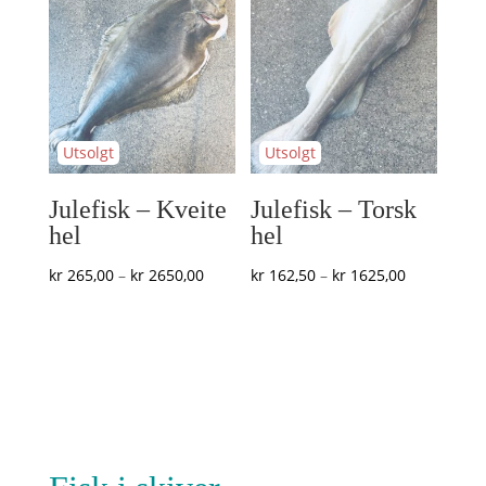
kr 649,00
kr 580,00
Julefisk – Kveite
Julefisk – Torsk
hel
hel
Prisområde:
Prisområde
kr
265,00
–
kr
2650,00
kr
162,50
–
kr
1625,00
kr 265,00
kr 162,50
til
til
kr 2650,00
kr 1625,00