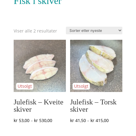
Fisk i skiver
Sortert
Viser alle 2 resultater
etter
nyeste
Julefisk – Kveite
Julefisk – Torsk
skiver
skiver
Prisområde:
Prisområde:
kr
53,00
–
kr
530,00
kr
41,50
–
kr
415,00
kr 53,00
kr 41,50
til
til