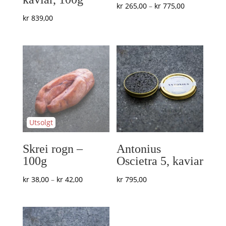
Prisområde:
kr
265,00
–
kr
775,00
kr
839,00
kr 265,00
til
kr 775,00
Skrei rogn –
Antonius
100g
Oscietra 5, kaviar
Prisområde:
kr
38,00
–
kr
42,00
kr
795,00
kr 38,00
til
kr 42,00