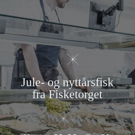
Jule- og nyttårsfisk
fra Fisketorget