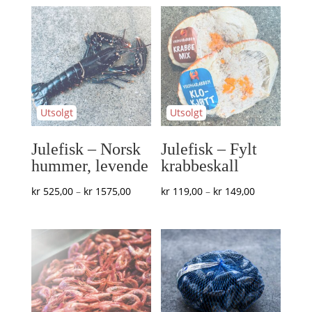
til
til
kr 1033,50
kr 1875,00
Julefisk – Norsk
Julefisk – Fylt
hummer, levende
krabbeskall
Prisområde:
Prisområde:
kr
525,00
–
kr
1575,00
kr
119,00
–
kr
149,00
kr 525,00
kr 119,00
til
til
kr 1575,00
kr 149,00