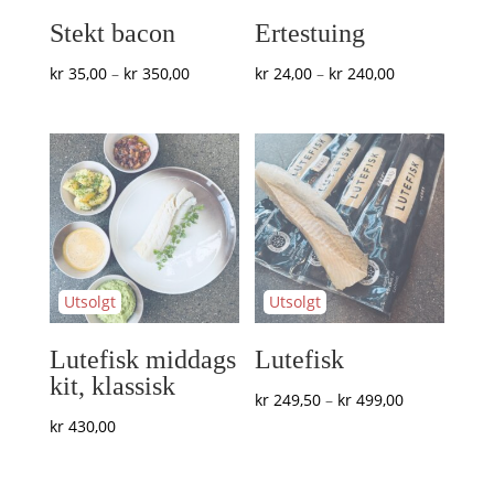
Stekt bacon
Ertestuing
Prisområde:
Prisområde:
kr
35,00
–
kr
350,00
kr
24,00
–
kr
240,00
kr 35,00
kr 24,00
til
til
kr 350,00
kr 240,00
Lutefisk middags
Lutefisk
kit, klassisk
Prisområde:
kr
249,50
–
kr
499,00
kr
430,00
kr 249,50
til
kr 499,00