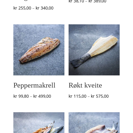
Prisområde:
kr
38,10
–
kr
389,00
Prisområde:
kr
255,00
–
kr
340,00
kr 38,10
kr 255,00
til
til
kr 389,00
kr 340,00
Peppermakrell
Røkt kveite
Prisområde:
Prisområde:
kr
99,80
–
kr
499,00
kr
115,00
–
kr
575,00
kr 99,80
kr 115,00
til
til
kr 499,00
kr 575,00