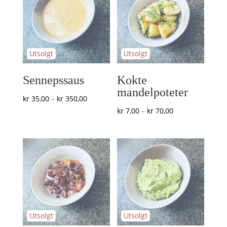
Sennepssaus
Kokte
mandelpoteter
Prisområde:
kr
35,00
–
kr
350,00
Prisområde:
kr
7,00
–
kr
70,00
kr 35,00
kr 7,00
til
til
kr 350,00
kr 70,00